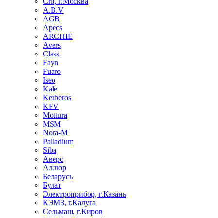
Crit, г.Москва
A.B.V
AGB
Apecs
ARCHIE
Avers
Class
Fayn
Fuaro
Iseo
Kale
Kerberos
KFV
Mottura
MSM
Nora-M
Palladium
Siba
Аверс
Аллюр
Беларусь
Булат
Электроприбор, г.Казань
КЭМЗ, г.Калуга
Сельмаш, г.Киров