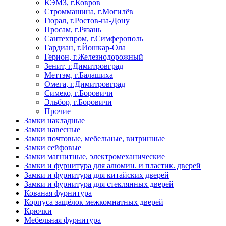
КЭМЗ, г.Ковров
Строммашина, г.Могилёв
Гюрал, г.Ростов-на-Дону
Просам, г.Рязань
Сантехпром, г.Симферополь
Гардиан, г.Йошкар-Ола
Герион, г.Железнодорожный
Зенит, г.Димитровград
Меттэм, г.Балашиха
Омега, г.Димитровград
Симеко, г.Боровичи
Эльбор, г.Боровичи
Прочие
Замки накладные
Замки навесные
Замки почтовые, мебельные, витринные
Замки сейфовые
Замки магнитные, электромеханические
Замки и фурнитура для алюмин. и пластик. дверей
Замки и фурнитура для китайских дверей
Замки и фурнитура для стеклянных дверей
Кованая фурнитура
Корпуса защёлок межкомнатных дверей
Крючки
Мебельная фурнитура