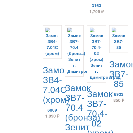
3163
1,705
₽
Замо
Замок
ЗВ7-
ЗВ4-
85
Замок
7.04С
Замок
ЗВ7-
6923
(хром)
ЗВ7-
850
₽
70.4
70.4-
6809
(бронза)
1,890
₽
02
Зенит
(хром)