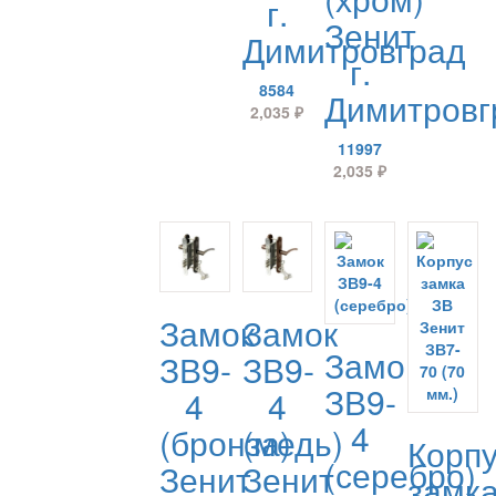
г.
Зенит
Димитровград
г.
8584
Димитровг
2,035
₽
11997
2,035
₽
Замок
Замок
Замок
ЗВ9-
ЗВ9-
ЗВ9-
4
4
4
(бронза)
(медь)
Корп
(серебро)
Зенит
Зенит
замк