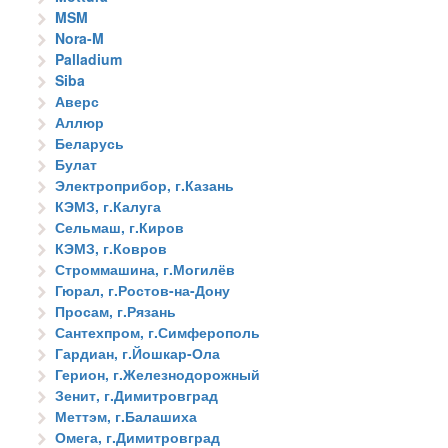
MSM
Nora-M
Palladium
Siba
Аверс
Аллюр
Беларусь
Булат
Электроприбор, г.Казань
КЭМЗ, г.Калуга
Сельмаш, г.Киров
КЭМЗ, г.Ковров
Строммашина, г.Могилёв
Гюрал, г.Ростов-на-Дону
Просам, г.Рязань
Сантехпром, г.Симферополь
Гардиан, г.Йошкар-Ола
Герион, г.Железнодорожный
Зенит, г.Димитровград
Меттэм, г.Балашиха
Омега, г.Димитровград