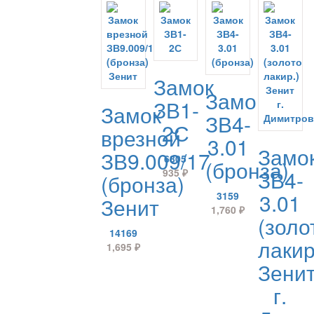
Замок
Замок
ЗВ1-
Замок
ЗВ4-
2С
врезной
3.01
Замо
ЗВ9.009/17
6805
(бронза)
ЗВ4-
935
₽
(бронза)
3.01
3159
Зенит
1,760
₽
(золо
14169
лакир
1,695
₽
Зени
г.