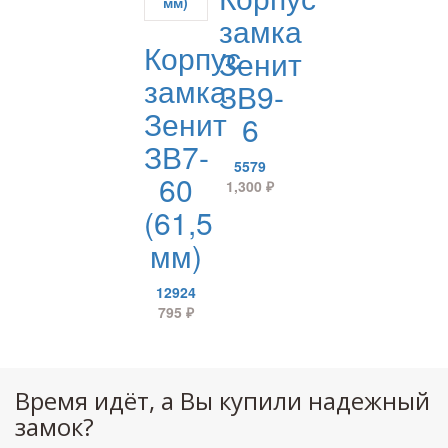
замка
Корпус
Зенит
замка
ЗВ9-
Зенит
6
ЗВ7-
5579
60
1,300
₽
(61,5
мм)
12924
795
₽
Время идёт, а Вы купили надежный
замок?