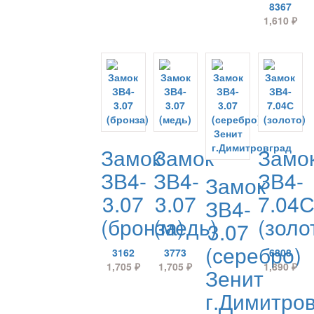
8367
1,610
₽
Замок
Замок
Замо
ЗВ4-
ЗВ4-
ЗВ4-
Замок
3.07
3.07
7.04
ЗВ4-
(бронза)
(медь)
(золо
3.07
(серебро)
3162
3773
6808
1,705
₽
1,705
₽
1,890
₽
Зенит
г.Димитро