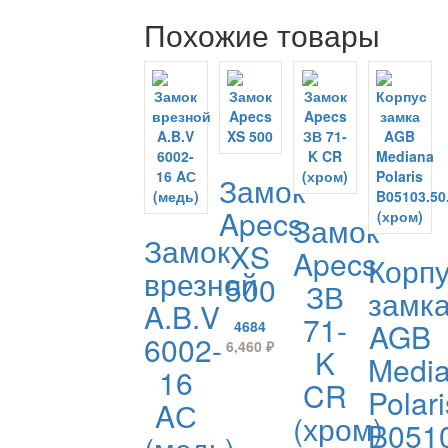
Похожие товары
Замок
Apecs
Замок
Замок
XS
Apecs
Корп
врезной
500
ЗВ
замк
A.B.V
71-
AGB
4684
6002-
6,460
₽
K
Medi
16
CR
Polari
AС
(хром)
B0510