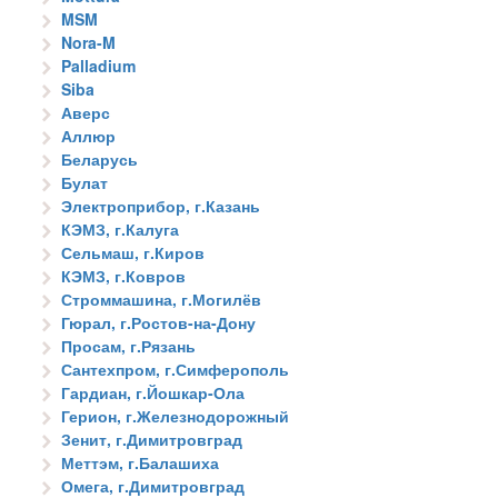
MSM
Nora-M
Palladium
Siba
Аверс
Аллюр
Беларусь
Булат
Электроприбор, г.Казань
КЭМЗ, г.Калуга
Сельмаш, г.Киров
КЭМЗ, г.Ковров
Строммашина, г.Могилёв
Гюрал, г.Ростов-на-Дону
Просам, г.Рязань
Сантехпром, г.Симферополь
Гардиан, г.Йошкар-Ола
Герион, г.Железнодорожный
Зенит, г.Димитровград
Меттэм, г.Балашиха
Омега, г.Димитровград