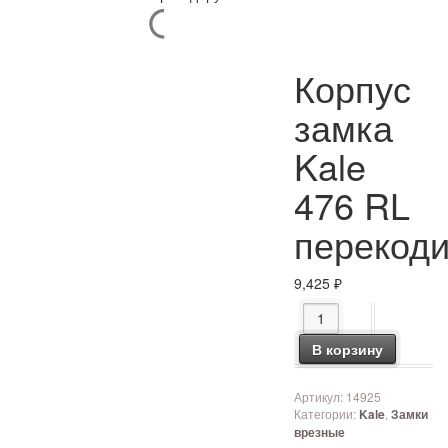
Корпус
замка
Kale
476 RL
перекод
9,425
₽
Количество товара К
В корзину
Артикул:
14925
Категории:
,
Kale
Замки
врезные