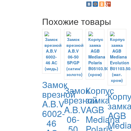
Похожие товары
Замок
Замок
Корпус
врезной
Корп
врезной
замка
A.B.V
замк
A.B.V
AGB
6002-
AGB
06-
Mediana
46
Medi
50
Polaris