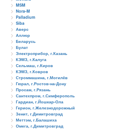
MSM
Nora-M
Palladium
Siba
Аверс
Аллюр
Беларусь
Булат
Электроприбор, г.Казань
КЭМЗ, г.Калуга
Сельмаш, г.Киров
КЭМЗ, г.Ковров
Строммашина, г.Могилёв
Гюрал, г.Ростов-на-Дону
Просам, г.Рязань
Сантехпром, г.Симферополь
Гардиан, г.Йошкар-Ола
Герион, г.Железнодорожный
Зенит, г.Димитровград
Меттэм, г.Балашиха
Омега, г.Димитровград