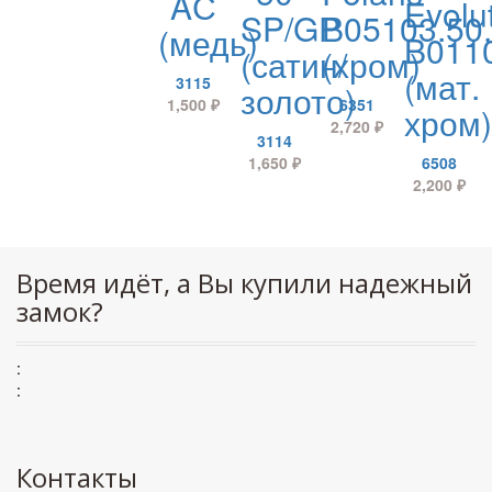
AС
Evolu
SP/GP
B05103.50
(медь)
B0110
(сатин/
(хром)
(мат.
3115
золото)
1,500
₽
6351
хром)
2,720
₽
3114
1,650
₽
6508
2,200
₽
Время идёт, а Вы купили надежный
замок?
:
:
Контакты