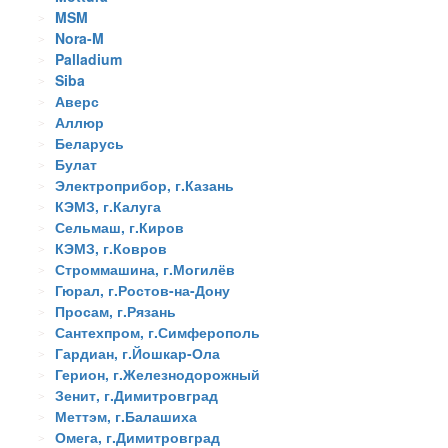
MSM
Nora-M
Palladium
Siba
Аверс
Аллюр
Беларусь
Булат
Электроприбор, г.Казань
КЭМЗ, г.Калуга
Сельмаш, г.Киров
КЭМЗ, г.Ковров
Строммашина, г.Могилёв
Гюрал, г.Ростов-на-Дону
Просам, г.Рязань
Сантехпром, г.Симферополь
Гардиан, г.Йошкар-Ола
Герион, г.Железнодорожный
Зенит, г.Димитровград
Меттэм, г.Балашиха
Омега, г.Димитровград