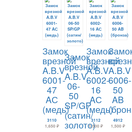
Замок
Замок
Замо
Замок
врезной
врезной
врез
врезной
A.B.V
A.B.V
A.B.V
A.B.V
6001-
6002-
6006-
06-
47
16
50
50
AС
AС
AB
SP/GP
(медь)
(медь)
(брон
(сатин/
3110
3112
4912
золото)
1,650
₽
1,500
₽
1,500
₽