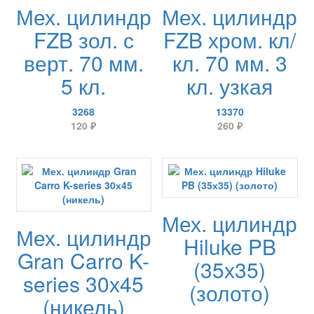
Мех. цилиндр
Мех. цилиндр
FZB зол. с
FZB хром. кл/
верт. 70 мм.
кл. 70 мм. 3
5 кл.
кл. узкая
3268
13370
120
₽
260
₽
Мех. цилиндр
Мех. цилиндр
Hiluke PB
Gran Carro K-
(35х35)
series 30х45
(золото)
(никель)