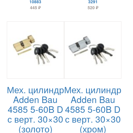
10883
3291
445
₽
520
₽
Мех. цилиндр
Мех. цилиндр
Adden Bau
Adden Bau
4585 5-60B D
4585 5-60B D
с верт. 30×30
с верт. 30×30
(золото)
(хром)