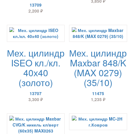
3,850
₽
13709
2,200
₽
Мех. цилиндр
Мех. цилиндр
ISEO кл./кл.
Maxbar 848/K
40х40
(MAX 0279)
(золото)
(35/10)
13707
11475
3,300
₽
1,235
₽