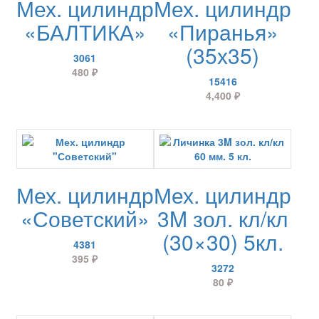
Мех. цилиндр
Мех. цилиндр
«БАЛТИКА»
«Пиранья»
(35х35)
3061
480
₽
15416
4,400
₽
Мех. цилиндр
Мех. цилиндр
«Советский»
3M зол. кл/кл
(30×30) 5кл.
4381
395
₽
3272
80
₽