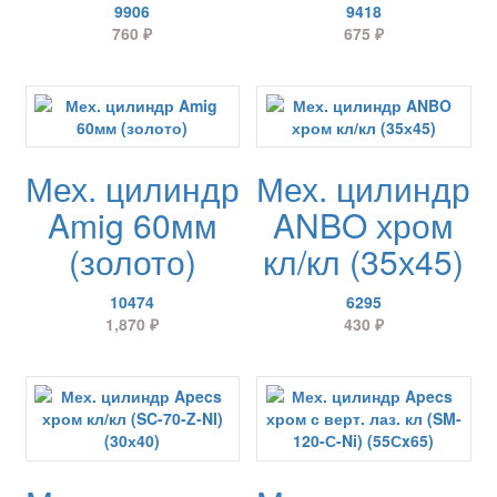
9906
9418
760
₽
675
₽
Мех. цилиндр
Мех. цилиндр
Amig 60мм
ANBO хром
(золото)
кл/кл (35х45)
10474
6295
1,870
₽
430
₽