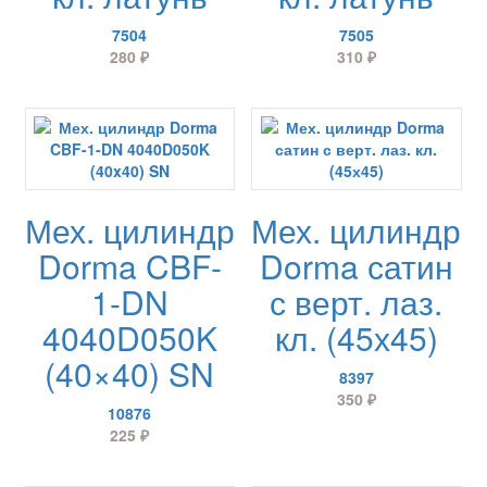
7504
7505
280
₽
310
₽
Мех. цилиндр
Мех. цилиндр
Dorma CBF-
Dorma сатин
1-DN
с верт. лаз.
4040D050K
кл. (45х45)
(40×40) SN
8397
350
₽
10876
225
₽