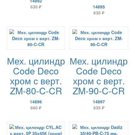
14892
630
₽
14895
630
₽
Мех. цилиндр
Мех. цилиндр
Code Deco
Code Deco
хром с верт.
хром с верт.
ZM-80-C-CR
ZM-90-C-CR
14896
14897
660
₽
635
₽