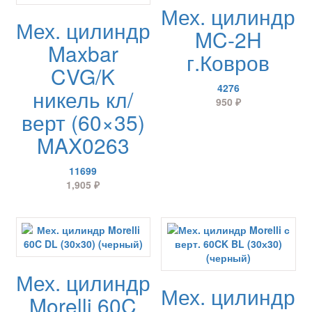
Мех. цилиндр
Мех. цилиндр
MC-2H
Maxbar
г.Ковров
CVG/K
4276
никель кл/
950
₽
верт (60×35)
MAX0263
11699
1,905
₽
Мех. цилиндр
Мех. цилиндр
Morelli 60C