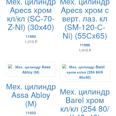
Мех. цилиндр
Мех. цилиндр
Apecs хром
Apecs хром с
кл/кл (SC-70-
верт. лаз. кл
Z-NI) (30х40)
(SM-120-С-
Ni) (55Сx65)
11995
1,210
₽
11996
1,915
₽
Мех. цилиндр
Мех. цилиндр
Assa Abloy
Barel хром
(М)
кл/кл (254 80/
11032