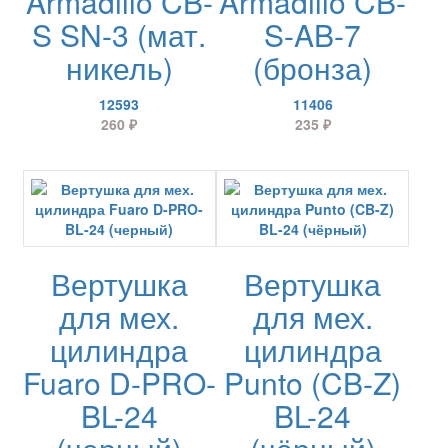
Armadillo CB-
Armadillo CB-
S SN-3 (мат.
S-AB-7
никель)
(бронза)
12593
11406
260
₽
235
₽
Вертушка
Вертушка
для мех.
для мех.
цилиндра
цилиндра
Fuaro D-PRO-
Punto (CB-Z)
BL-24
BL-24