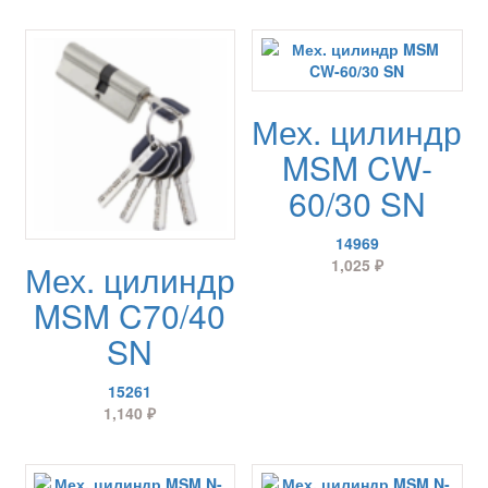
Мех. цилиндр
MSM CW-
60/30 SN
14969
1,025
₽
Мех. цилиндр
MSM C70/40
SN
15261
1,140
₽