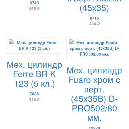
8749
(45х35)
495
₽
8715
430
₽
Мех. цилиндр
Мех. цилиндр
Ferre BR K
Fuaro хром с
123 (5 кл.)
верт.
7688
(45x35B) D-
310
₽
PRO502/80
мм.
12979