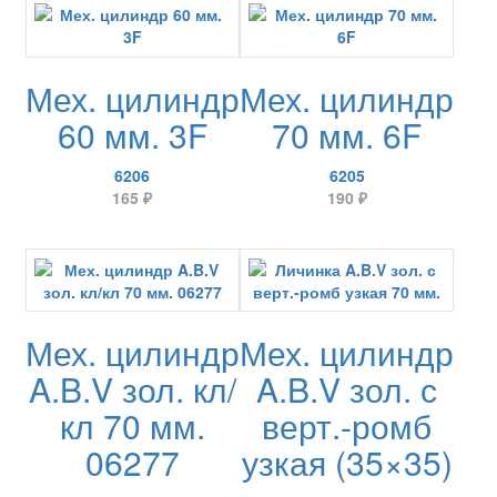
Мех. цилиндр
Мех. цилиндр
60 мм. 3F
70 мм. 6F
6206
6205
165
₽
190
₽
Мех. цилиндр
Мех. цилиндр
A.B.V зол. кл/
A.B.V зол. с
кл 70 мм.
верт.-ромб
06277
узкая (35×35)