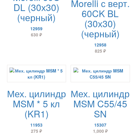
Morelli с верт.
DL (30х30)
60CK BL
(черный)
(30х30)
12959
(черный)
630
₽
12958
825
₽
Мех. цилиндр
Мех. цилиндр
MSM * 5 кл
MSM C55/45
(KR1)
SN
11953
15307
275
₽
1,000
₽