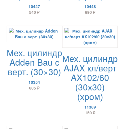
10447
10448
540
₽
690
₽
Мех. цилиндр
Мех. цилиндр
Adden Bau с
AJAX кл/верт
верт. (30×30)
AX102/60
10354
(30х30)
605
₽
(хром)
11389
150
₽