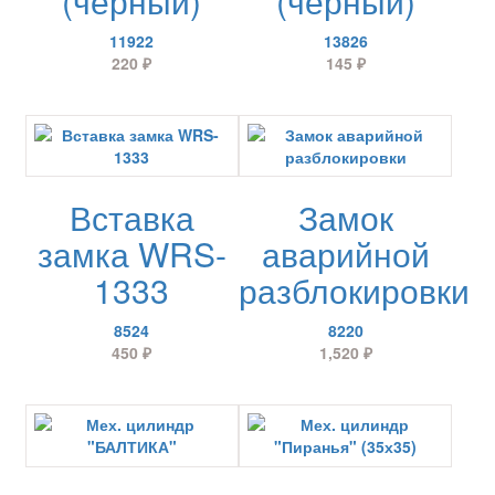
(черный)
(чёрный)
11922
13826
220
₽
145
₽
Вставка
Замок
замка WRS-
аварийной
1333
разблокировки
8524
8220
450
₽
1,520
₽