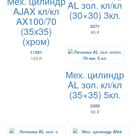
Мех. цилиндр
AL зол. кл/кл
AJAX кл/кл
(30×30) 3кл.
AX100/70
3271
(35х35)
85
₽
(хром)
11391
135
₽
Мех. цилиндр
AL зол. кл/кл
(35×35) 5кл.
3269
90
₽