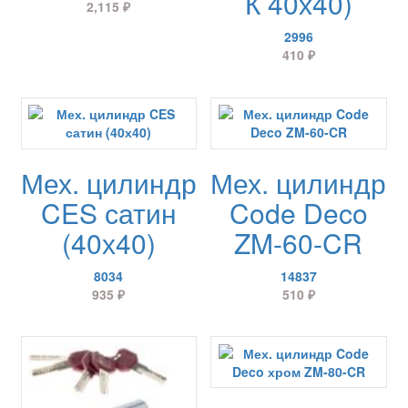
К 40х40)
2,115
₽
2996
410
₽
Мех. цилиндр
Мех. цилиндр
CES сатин
Code Deco
(40х40)
ZM-60-CR
8034
14837
935
₽
510
₽