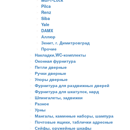
Mul-T-Lock
Pilca
Renz
Siba
Yale
DAMX
Аллюр
Зенит, г. Димитровград
Прочие
Накладки,WC-комплекты
Оконная фурнитура
Петли дверные
Ручки дверные
Упоры дверные
Фурнитура для раздвижных дверей
Фурнитура для шкатулок, нард
Шпингалеты, задвижки
Разное
Урны
Мангалы, каминные наборы, шампура
Почтовые ящики, таблички адресные
Сейфы, оружейные шкафы