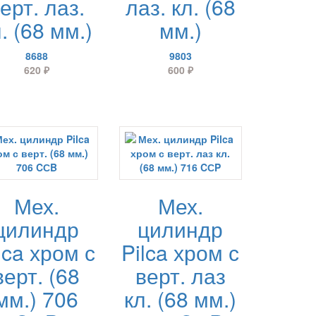
ерт. лаз.
лаз. кл. (68
. (68 мм.)
мм.)
8688
9803
620
₽
600
₽
Мех.
Мех.
цилиндр
цилиндр
lca хром с
Pilca хром с
верт. (68
верт. лаз
мм.) 706
кл. (68 мм.)