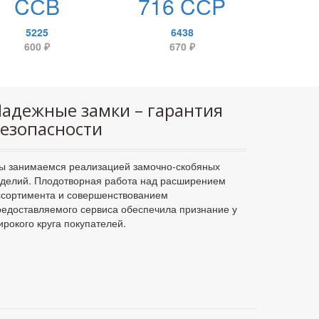
CСB
716 CСP
5225
6438
600
₽
670
₽
адежные замки – гарантия
езопасности
ы занимаемся реализацией замочно-скобяных
зделий. Плодотворная работа над расширением
ссортимента и совершенствованием
редоставляемого сервиса обеспечила признание у
ирокого круга покупателей.