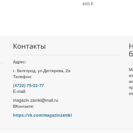
600
₽
Контакты
Н
б
Адрес:
М
г. Белгород, ул.Дегтярева, 2а
и
Телефон:
а
(4722) 75-22-77
п
E-mail:
ш
magazin.zamki@mail.ru
ВКонтакте:
https://vk.com/magazinzamki