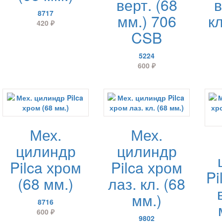
верт. (68
в
8717
мм.) 706
кл
420
₽
CSB
5224
600
₽
Мех.
Мех.
цилиндр
цилиндр
Pilca хром
Pilca хром
Pi
(68 мм.)
лаз. кл. (68
мм.)
8716
600
₽
9802