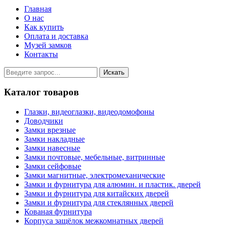
Главная
О нас
Как купить
Оплата и доставка
Музей замков
Контакты
Каталог товаров
Глазки, видеоглазки, видеодомофоны
Доводчики
Замки врезные
Замки накладные
Замки навесные
Замки почтовые, мебельные, витринные
Замки сейфовые
Замки магнитные, электромеханические
Замки и фурнитура для алюмин. и пластик. дверей
Замки и фурнитура для китайских дверей
Замки и фурнитура для стеклянных дверей
Кованая фурнитура
Корпуса защёлок межкомнатных дверей