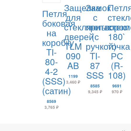
Защелка
Замок
Петл
Петля
для
с
стекл
боковая
стеклянных
притвором
стекл
на
дверей
(с
180`
коробку
TLM
ручкой)
точка
TI-
090
TI-
РС
80-
AB
87
(R-
4-2
SSS
108)
1199
(SSS)
3,460
₽
8585
9691
(сатин)
9,345
₽
970
₽
8569
3,765
₽