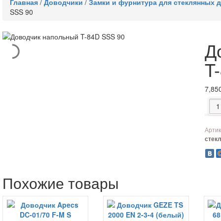
Главная
/
Доводчики
/
Замки и фурнитура для стеклянных 
SSS 90
Д
T
7,85
Коли
Артик
стек
Похожие товары