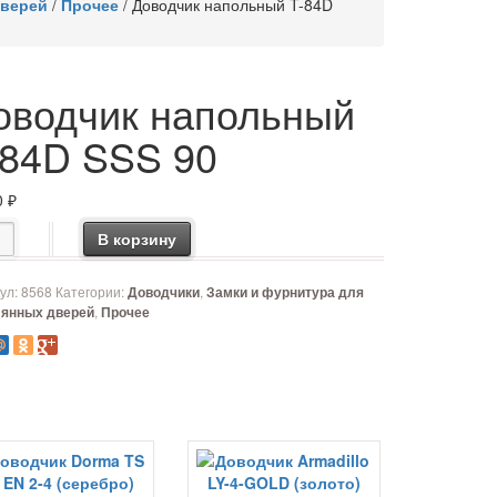
дверей
/
Прочее
/
Доводчик напольный T-84D
оводчик напольный
-84D SSS 90
0
₽
чество товара Доводчик напольный T-84D SSS 90
В корзину
ул:
8568
Категории:
,
Доводчики
Замки и фурнитура для
,
лянных дверей
Прочее