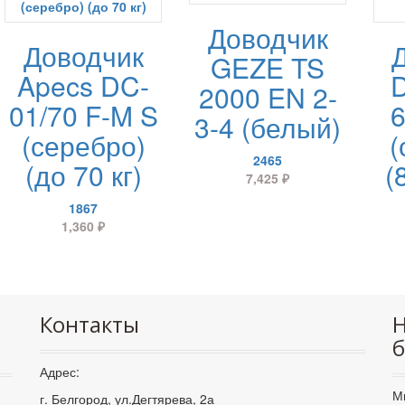
Доводчик
Доводчик
GEZE TS
Apecs DC-
2000 EN 2-
01/70 F-M S
6
3-4 (белый)
(серебро)
(
2465
(до 70 кг)
(
7,425
₽
1867
1,360
₽
Контакты
Н
б
Адрес:
М
г. Белгород, ул.Дегтярева, 2а