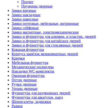
Прочее
Пружины дверные
Замки врезные
Замки накладные
Замки навесные
Замки почтовые, мебельные, витринные
Замки сейфовые
Замки магнитные, электромеханические
Замки и фурнитура для алюмин. и пластик. дверей
Замки и фурнитура для китайских дверей
Замки и фурнитура для стеклянных дверей
Кованая фурнитура
Корпуса защёлок межкомнатных дверей
Крючки
Мебельная фурнитура
Механические цилиндры
Накладки,WC-комплекты
Оконная фурнитура
Петли дверные
Ручки дверные
Упоры дверные
Фурнитура для раздвижных дверей
Фурнитура для шкатулок, нард
Шпингалеты, задвижки
Разное