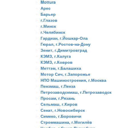
Mottura
Арес
Барьер
г.Глазов
г.Минск
г.Челябинск
Гардиан, г.Йошкар-Ола
Гюрал, г.Ростов-на-Дону
Зенит, г.Димитровград
КЭМЗ, г.Калуга
КЭМЗ, г.Ковров
Меттэм, г.Балашиха
Мотор Сич, г.Запорожье
НПО Машиностроения, г.Москва
Пензмаш, г.Пенза
Петрозаводскмаш, г.Петрозаводск
Просам, г.Рязань
Сельмаш, г.Киров
Сенат, г.Новосибирск
Симеко, г.Боровичи
Строммашина, г.Могилёв