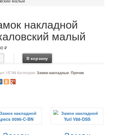
овский малый
амок накладной
каловский малый
30
₽
чество товара Замок накладной Чкаловский малый
В корзину
ул:
15746
Категории:
,
Замки накладные
Прочие