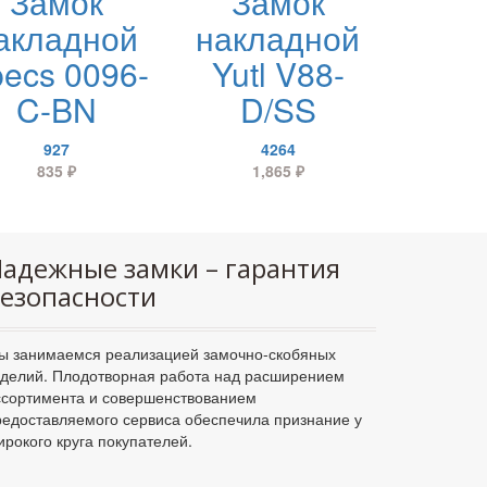
Замок
Замок
акладной
накладной
ecs 0096-
Yutl V88-
C-BN
D/SS
927
4264
835
₽
1,865
₽
адежные замки – гарантия
езопасности
ы занимаемся реализацией замочно-скобяных
зделий. Плодотворная работа над расширением
ссортимента и совершенствованием
редоставляемого сервиса обеспечила признание у
ирокого круга покупателей.