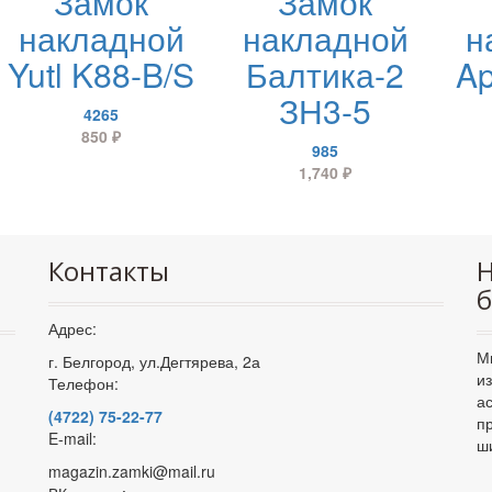
Замок
Замок
накладной
накладной
н
Yutl K88-B/S
Балтика-2
Ap
ЗН3-5
4265
850
₽
985
1,740
₽
Контакты
Н
б
Адрес:
М
г. Белгород, ул.Дегтярева, 2а
и
Телефон:
а
(4722) 75-22-77
п
E-mail:
ш
magazin.zamki@mail.ru