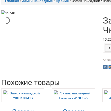
Главная
/
Замки накладные
/
Прочие
/
Замок накладной Чкал
З
Ч
13,2
Коли
Артик
Похожие товары