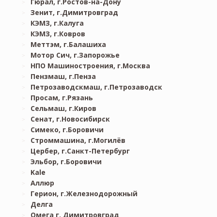
Гюрал, г.Ростов-на-Дону
Зенит, г.Димитровград
КЭМЗ, г.Калуга
КЭМЗ, г.Ковров
Меттэм, г.Балашиха
Мотор Сич, г.Запорожье
НПО Машиностроения, г.Москва
Пензмаш, г.Пенза
Петрозаводскмаш, г.Петрозаводск
Просам, г.Рязань
Сельмаш, г.Киров
Сенат, г.Новосибирск
Симеко, г.Боровичи
Строммашина, г.Могилёв
Цербер, г.Санкт-Петербург
Эльбор, г.Боровичи
Kale
Аллюр
Герион, г.Железнодорожный
Делга
Омега г. Димитровград