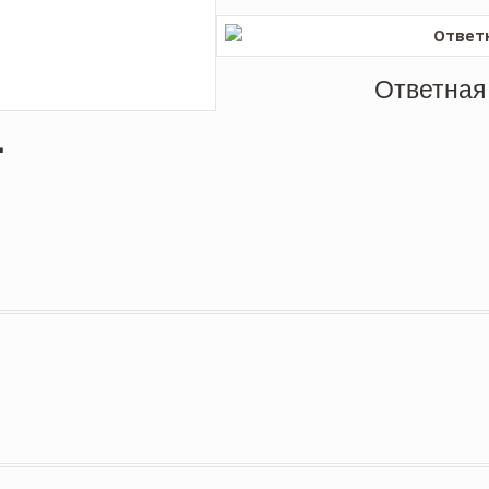
Ответная 
L