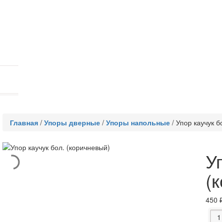
Главная
/
Упоры дверные
/
Упоры напольные
/
Упор каучук б
У
(
450
Коли