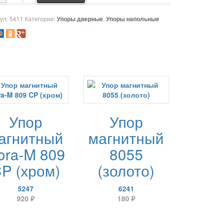
ул:
5411
Категории:
,
Упоры дверные
Упоры напольные
Упор
Упор
агнитный
магнитный
ora-M 809
8055
P (хром)
(золото)
5247
6241
920
₽
180
₽