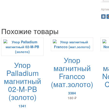
Артик
Похожие товары
Упор
Упор
магнитный
м
Palladium
Francco
N
магнитный
(мат.золото)
C
02-M-PB
3384
(золото)
180
₽
1341