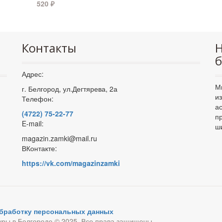
520
₽
Контакты
Н
б
Адрес:
М
г. Белгород, ул.Дегтярева, 2а
и
Телефон:
а
(4722) 75-22-77
п
E-mail:
ш
magazin.zamki@mail.ru
ВКонтакте:
https://vk.com/magazinzamki
обработку персональных данных
уры в Белгороде © 2025. Все права защищены.