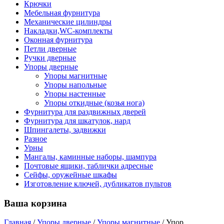
Крючки
Мебельная фурнитура
Механические цилиндры
Накладки,WC-комплекты
Оконная фурнитура
Петли дверные
Ручки дверные
Упоры дверные
Упоры магнитные
Упоры напольные
Упоры настенные
Упоры откидные (козья нога)
Фурнитура для раздвижных дверей
Фурнитура для шкатулок, нард
Шпингалеты, задвижки
Разное
Урны
Мангалы, каминные наборы, шампура
Почтовые ящики, таблички адресные
Сейфы, оружейные шкафы
Изготовление ключей, дубликатов пультов
Ваша корзина
Главная
/
Упоры дверные
/
Упоры магнитные
/
Упор