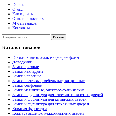
Главная
О нас
Как купить
Оплата и доставка
Музей замков
Контакты
Каталог товаров
Глазки, видеоглазки, видеодомофоны
Доводчики
Замки врезные
Замки накладные
Замки навесные
Замки почтовые, мебельные, витринные
Замки сейфовые
Замки магнитные, электромеханические
Замки и фурнитура для алюмин. и пластик. дверей
Замки и фурнитура для китайских дверей
Замки и фурнитура для стеклянных дверей
Кованая фурнитура
Корпуса защёлок межкомнатных дверей