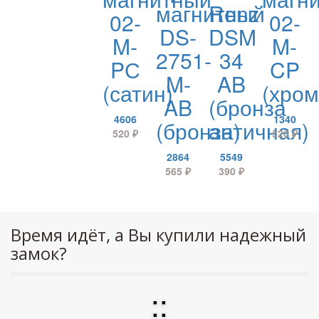
магнитный
Renz
02-
02-
DS-
DSM
M-
M-
2751-
34
PС
CP
M-
AB
(сатин)
(хром
AB
(бронза
4606
1340
(бронза)
античная)
520
₽
520
₽
2864
5549
565
₽
390
₽
Время идёт, а Вы купили надежный
замок?
:
: