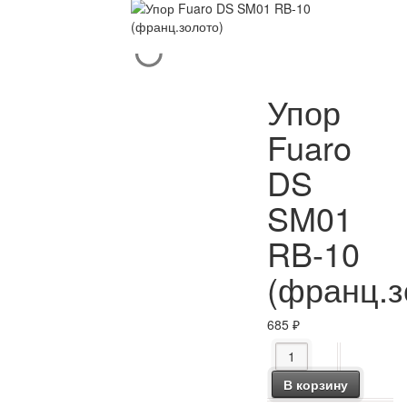
Упор
Fuaro
DS
SM01
RB-10
(франц.з
685
₽
Количество товара У
В корзину