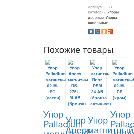
Артикул:
5363
Категории:
Упоры
,
дверные
Упоры
напольные
Похожие товары
Упор
Упор
Упор
Упор
Palladium
Palla
Apecs
магнитный
магнитный
магн