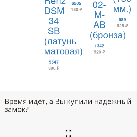
Renz
02-
6505
мм.)
DSM
180
₽
M-
34
589
AB
925
₽
SB
(бронза)
(латунь
1342
матовая)
520
₽
5547
390
₽
Время идёт, а Вы купили надежный
замок?
:
: