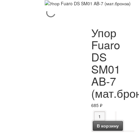
Упор
Fuaro
DS
SM01
AB-7
(мат.бро
685
₽
Количество товара Уп
В корзину