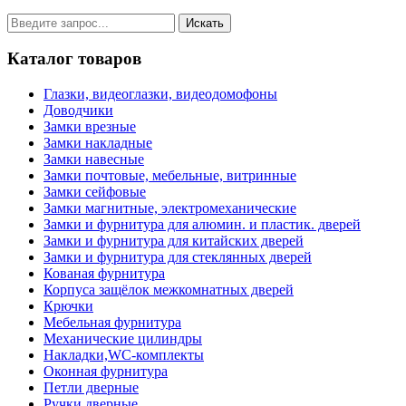
Каталог товаров
Глазки, видеоглазки, видеодомофоны
Доводчики
Замки врезные
Замки накладные
Замки навесные
Замки почтовые, мебельные, витринные
Замки сейфовые
Замки магнитные, электромеханические
Замки и фурнитура для алюмин. и пластик. дверей
Замки и фурнитура для китайских дверей
Замки и фурнитура для стеклянных дверей
Кованая фурнитура
Корпуса защёлок межкомнатных дверей
Крючки
Мебельная фурнитура
Механические цилиндры
Накладки,WC-комплекты
Оконная фурнитура
Петли дверные
Ручки дверные