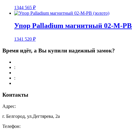
1344
565
₽
Упор Palladium магнитный 02-M-PB 
1341
520
₽
Время идёт, а Вы купили надежный замок?
:
:
Контакты
Адрес:
г. Белгород, ул.Дегтярева, 2а
Телефон: