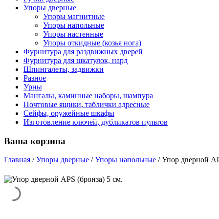
Упоры дверные
Упоры магнитные
Упоры напольные
Упоры настенные
Упоры откидные (козья нога)
Фурнитура для раздвижных дверей
Фурнитура для шкатулок, нард
Шпингалеты, задвижки
Разное
Урны
Мангалы, каминные наборы, шампура
Почтовые ящики, таблички адресные
Сейфы, оружейные шкафы
Изготовление ключей, дубликатов пультов
Ваша корзина
Главная
/
Упоры дверные
/
Упоры напольные
/
Упор дверной AP