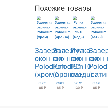
Похожие товары
Завертка
Завертка
Ручка
Заве
оконная
оконная
оконная
окон
Polodium
Polodium
РО-10
Polod
(хром)
(бронза)
(медь)
(сати
3982
3981
2872
3998
85
₽
85
₽
130
₽
85
₽