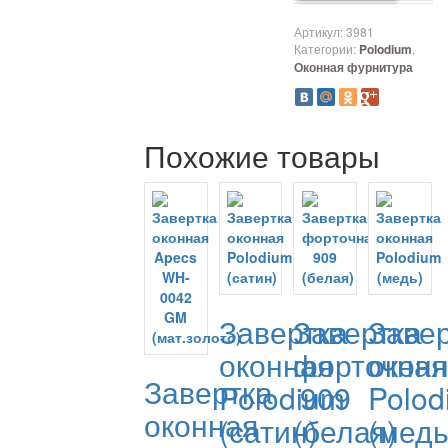
Артикул:
3981
Категории:
,
Polodium
Оконная фурнитура
Похожие товары
Завертка
Завертка
Заве
оконная
форточная
окон
Завертка
Polodium
909
Polod
оконная
(сатин)
(белая)
(медь