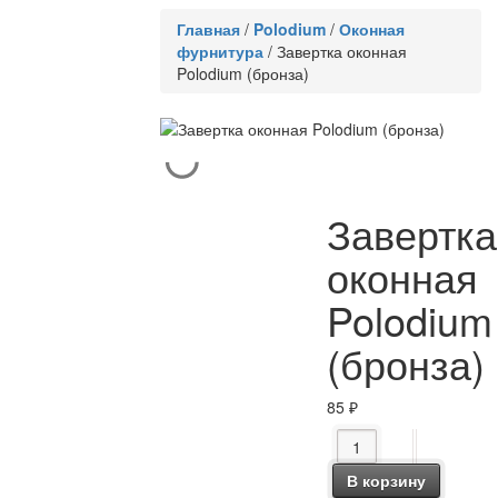
Главная
/
Polodium
/
Оконная
фурнитура
/
Завертка оконная
Polodium (бронза)
Завертка
оконная
Polodium
(бронза)
85
₽
Количество товара За
В корзину