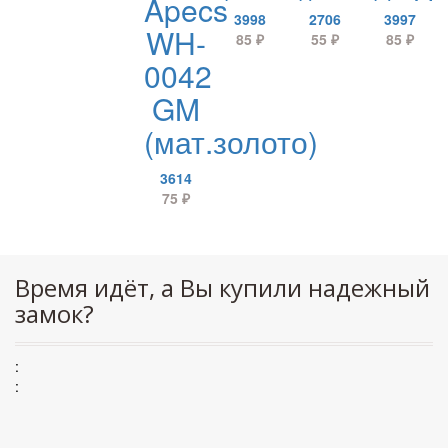
Apecs
3998
2706
3997
WH-
85
₽
55
₽
85
₽
0042
GM
(мат.золото)
3614
75
₽
Время идёт, а Вы купили надежный
замок?
:
: