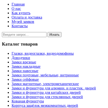
Главная
О нас
Как купить
Оплата и доставка
Музей замков
Контакты
Каталог товаров
Глазки, видеоглазки, видеодомофоны
Доводчики
Замки врезные
Замки накладные
Замки навесные
Замки почтовые, мебельные, витринные
Замки сейфовые
Замки магнитные, электромеханические
Замки и фурнитура для алюмин. и пластик. дверей
Замки и фурнитура для китайских дверей
Замки и фурнитура для стеклянных дверей
Кованая фурнитура
Корпуса защёлок межкомнатных дверей