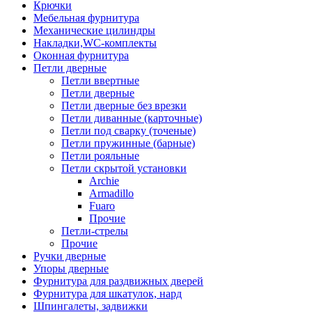
Крючки
Мебельная фурнитура
Механические цилиндры
Накладки,WC-комплекты
Оконная фурнитура
Петли дверные
Петли ввертные
Петли дверные
Петли дверные без врезки
Петли диванные (карточные)
Петли под сварку (точеные)
Петли пружинные (барные)
Петли рояльные
Петли скрытой установки
Archie
Armadillo
Fuaro
Прочие
Петли-стрелы
Прочие
Ручки дверные
Упоры дверные
Фурнитура для раздвижных дверей
Фурнитура для шкатулок, нард
Шпингалеты, задвижки