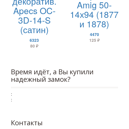
декоратив.
Amig 50-
Apecs OC-
14х94 (1877
3D-14-S
и 1878)
(сатин)
4470
6323
125
₽
80
₽
Время идёт, а Вы купили
надежный замок?
:
:
Контакты