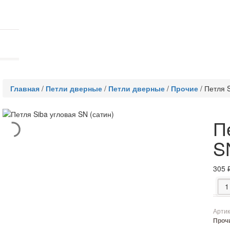
Главная
/
Петли дверные
/
Петли дверные
/
Прочие
/
Петля S
П
S
305
Коли
Артик
Проч