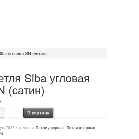
iba угловая SN (сатин)
етля Siba угловая
N (сатин)
₽
чество товара Петля Siba угловая SN (сатин)
В корзину
ул:
7637
Категории:
,
,
Петли дверные
Петли дверные
ие