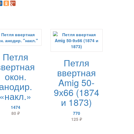
Петля
Петля
ввертная
ввертная
окон.
Amig 50-
анодир.
9х66 (1874
«накл.»
и 1873)
1474
80
₽
770
125
₽