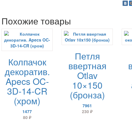
Похожие товары
Петля
Колпачок
ввертная
декоратив.
Otlav
Apecs OC-
10×150
3D-14-CR
(бронза)
(хром)
7961
1477
230
₽
80
₽