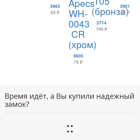
105
Apecs
3983
3981
(бронза)
WH-
85
₽
85
₽
0043
2714
190
₽
CR
(хром)
3605
75
₽
Время идёт, а Вы купили надежный
замок?
:
: