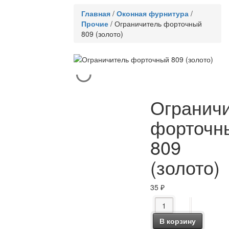
Главная
/
Оконная фурнитура
/
Прочие
/
Ограничитель форточный
809 (золото)
Огранич
форточн
809
(золото)
35
₽
Количество товара О
В корзину