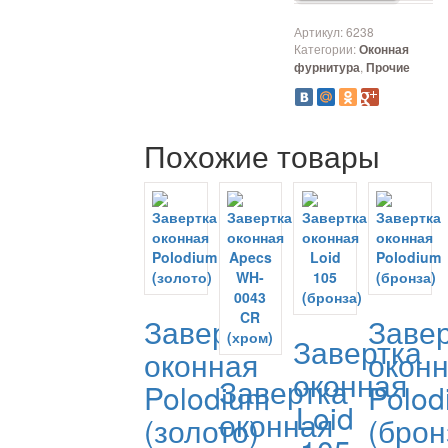
Артикул:
6238
Категории:
Оконная
,
фурнитура
Прочие
Похожие товары
Завертка
Заве
Завертка
оконная
окон
оконная
Завертка
Polodium
Polod
Loid
оконная
(золото)
(брон