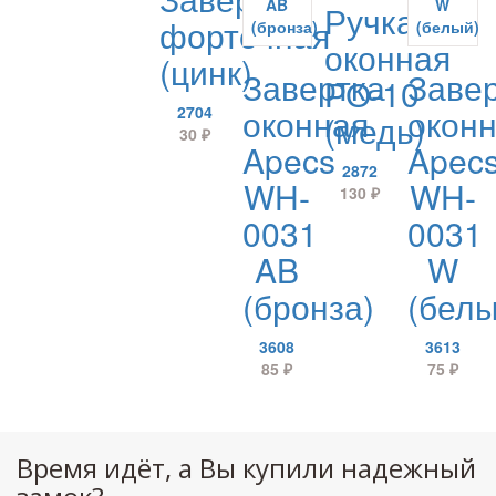
Ручка
форточная
оконная
(цинк)
Завертка
Заве
РО-10
оконная
окон
2704
(медь)
30
₽
Apecs
Apec
2872
WH-
WH-
130
₽
0031
0031
AB
W
(бронза)
(белы
3608
3613
85
₽
75
₽
Время идёт, а Вы купили надежный