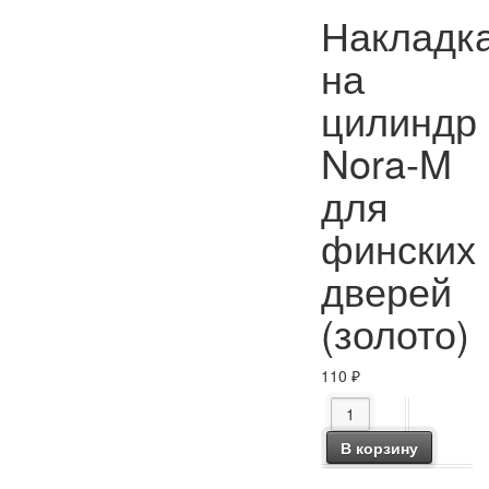
Накладк
на
цилиндр
Nora-M
для
финских
дверей
(золото)
110
₽
Количество товара Н
В корзину