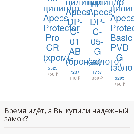
цилиндр
цилиндр
цилиндр
цили
Apecs
Apecs
Apecs
Apec
DP-
DP-
Protector
Prote
C-
C-
Pro
Basic
01
05-
CR
PVD
AB
G
(хром)
G
(бронза)
(золото)
(золо
5525
7237
1757
750
₽
110
₽
330
₽
5295
760
₽
Время идёт, а Вы купили надежный
замок?
: