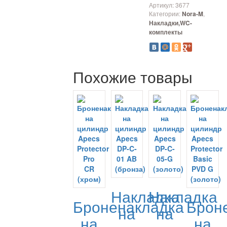
Артикул:
3677
Категории:
,
Nora-M
Накладки,WC-
комплекты
Похожие товары
Накладка
Накладка
Броненакладка
Брон
на
на
на
на