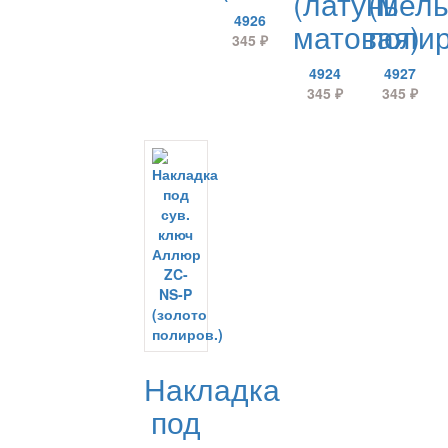
(латунь
(мел
4926
матовая)
полир
345
₽
4924
4927
345
₽
345
₽
Накладка
под