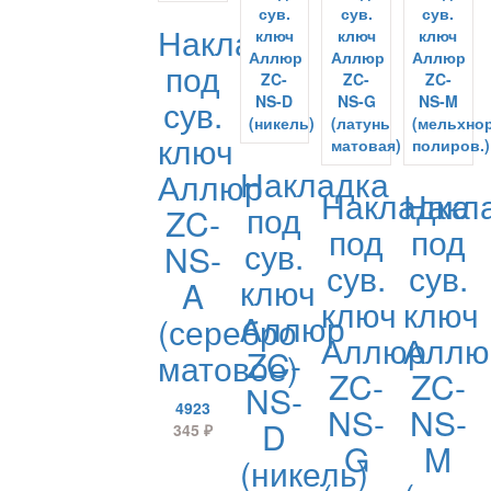
Накладка
под
сув.
ключ
Накладка
Аллюр
Накладка
Накл
под
ZC-
под
под
сув.
NS-
сув.
сув.
ключ
A
ключ
ключ
Аллюр
(серебро
Аллюр
Аллю
ZC-
матовое)
ZC-
ZC-
NS-
4923
NS-
NS-
D
345
₽
G
M
(никель)