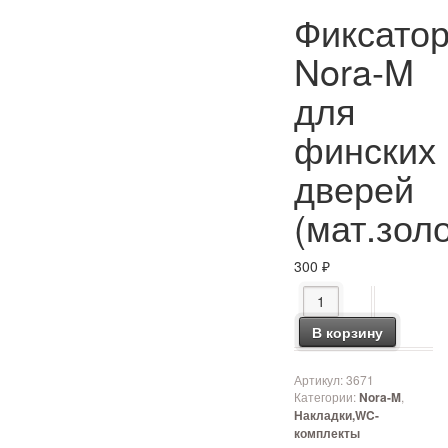
Фиксато
Nora-M
для
финских
дверей
(мат.зол
300
₽
Количество товара Ф
В корзину
Артикул:
3671
Категории:
,
Nora-M
Накладки,WC-
комплекты