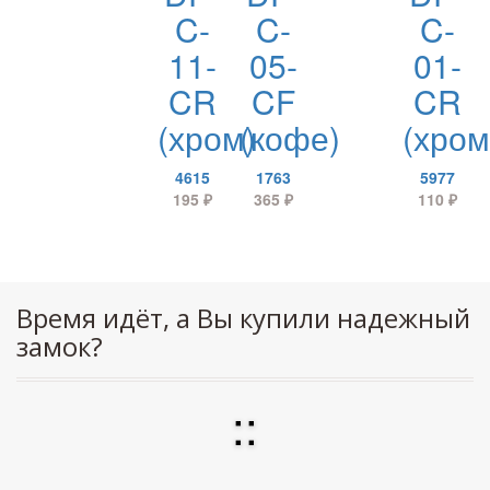
C-
C-
C-
11-
05-
01-
CR
CF
CR
(хром)
(кофе)
(хром
4615
1763
5977
195
₽
365
₽
110
₽
Время идёт, а Вы купили надежный
замок?
:
: