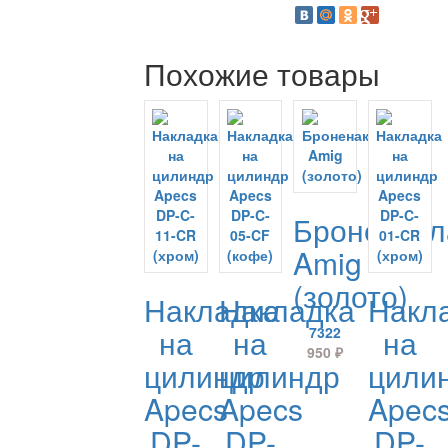
Похожие товары
Броненакл
Amig
(золото)
Накладка
Накладка
Накл
на
на
на
7322
950
₽
цилиндр
цилиндр
цили
Apecs
Apecs
Apec
DP-
DP-
DP-