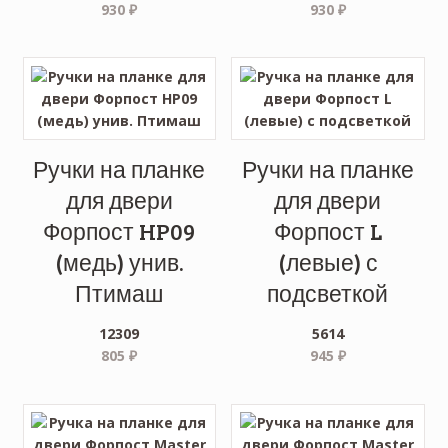
930
₽
930
₽
Ручки на планке
Ручки на планке
для двери
для двери
Форпост HP09
Форпост L
(медь) унив.
(левые) с
Птимаш
подсветкой
12309
5614
805
₽
945
₽