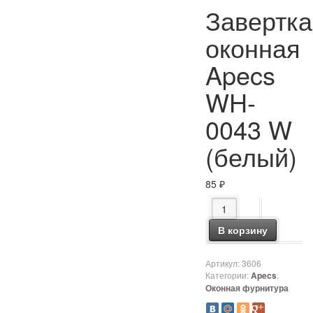
Завертка
оконная
Apecs
WH-
0043 W
(белый)
85
₽
Количество товара З
В корзину
Артикул:
3606
Категории:
,
Apecs
Оконная фурнитура