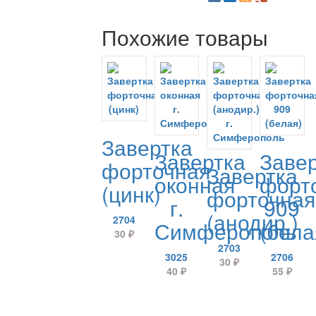
Похожие товары
Завертка
Завертка
Заве
форточная
Завертка
оконная
форт
(цинк)
форточная
г.
909
(анодир.)
2704
Симферополь
(бела
30
₽
2703
3025
2706
30
₽
40
₽
55
₽