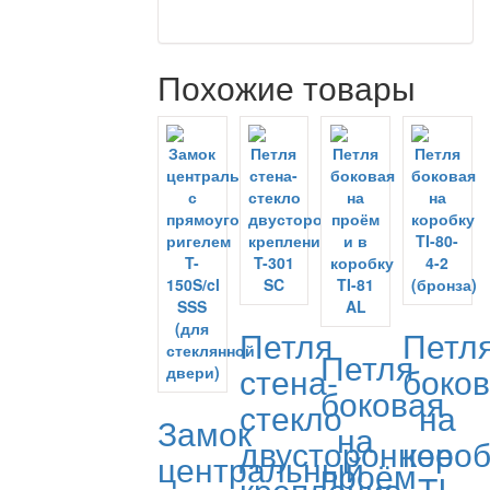
Похожие товары
Петля
Петл
Петля
стена-
боко
боковая
стекло
на
Замок
на
двустороннее
короб
центральный
проём
крепление
TI-