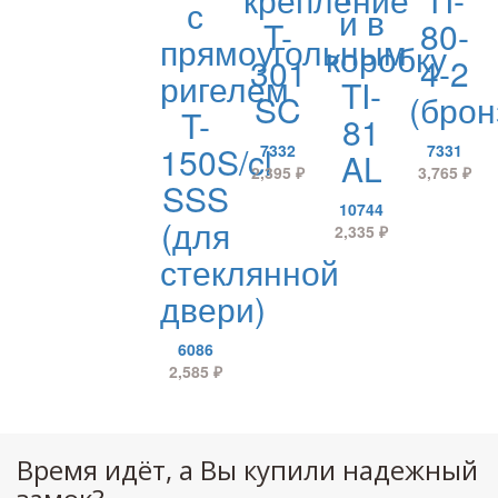
с
и в
T-
80-
прямоугольным
коробку
301
4-2
ригелем
TI-
SC
(брон
T-
81
150S/cl
7332
7331
AL
2,395
₽
3,765
₽
SSS
10744
(для
2,335
₽
стеклянной
двери)
6086
2,585
₽
Время идёт, а Вы купили надежный