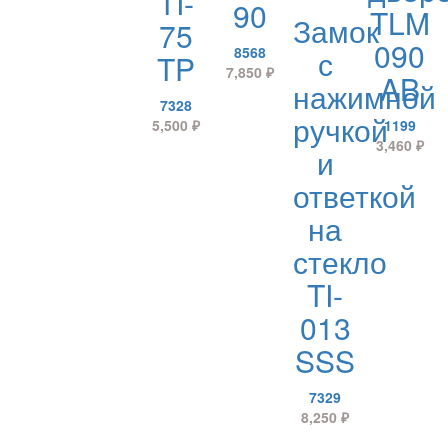
TI-
90
TLM
Замок
75
090
8568
с
TP
7,850
₽
AB
нажимной
7328
ручкой
5,500
₽
1199
3,460
₽
и
ответкой
на
стекло
TI-
013
SSS
7329
8,250
₽