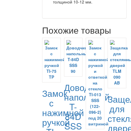
толщиной 10-12 мм.
Похожие товары
Доводчик
Замок
напольный
Заще
с
T-
для
нажимной
84D
стек
ручкой
SSS
двер