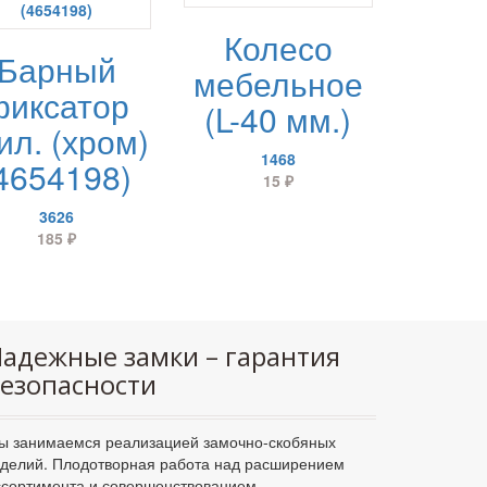
Колесо
Барный
мебельное
фиксатор
(L-40 мм.)
ил. (хром)
1468
4654198)
15
₽
3626
185
₽
адежные замки – гарантия
езопасности
ы занимаемся реализацией замочно-скобяных
зделий. Плодотворная работа над расширением
ссортимента и совершенствованием