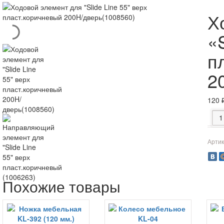
Х
«
п
2
120
Коли
Артик
Похожие товары