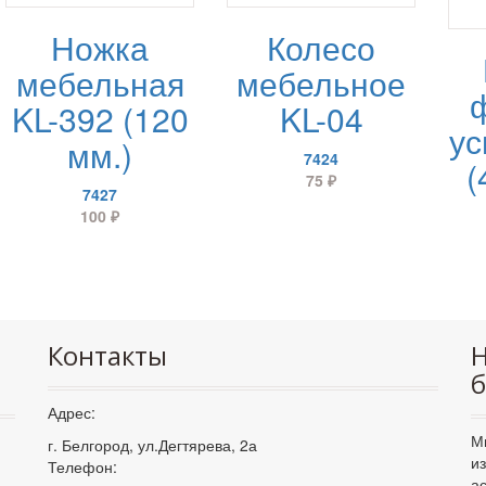
Ножка
Колесо
мебельная
мебельное
KL-392 (120
KL-04
ус
мм.)
7424
(
75
₽
7427
100
₽
Контакты
Н
б
Адрес:
М
г. Белгород, ул.Дегтярева, 2а
и
Телефон:
а