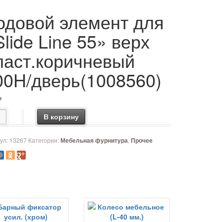
одовой элемент для
Slide Line 55» верх
ласт.коричневый
00H/дверь(1008560)
₽
чество товара Ходовой элемент для "Slide Line 55" верх пла
В корзину
ул:
13267
Категории:
,
Мебельная фурнитура
Прочее