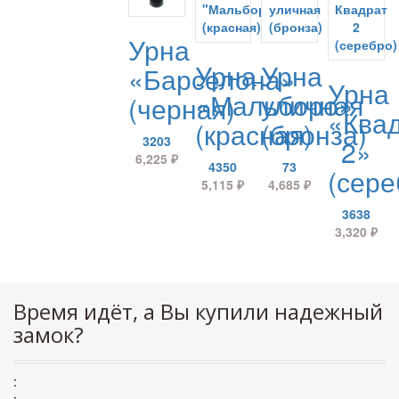
Урна
Урна
Урна
«Барселона»
Урна
«Мальборо»
уличная
(черная)
«Ква
(красная)
(бронза)
3203
2»
6,225
₽
4350
73
(сере
5,115
₽
4,685
₽
3638
3,320
₽
Время идёт, а Вы купили надежный
замок?
:
: