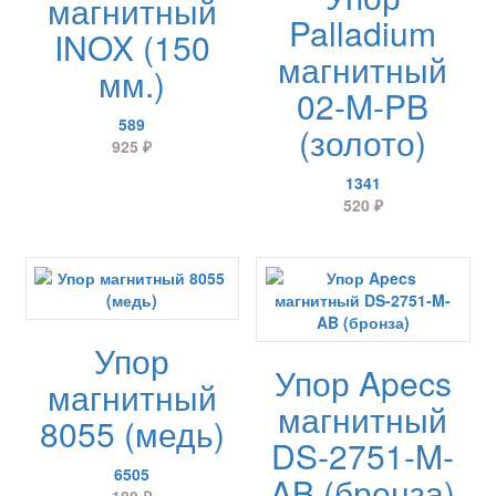
магнитный
Palladium
INOX (150
магнитный
мм.)
02-M-PB
589
(золото)
925
₽
1341
520
₽
Упор
Упор Apecs
магнитный
магнитный
8055 (медь)
DS-2751-M-
6505
AB (бронза)
180
₽