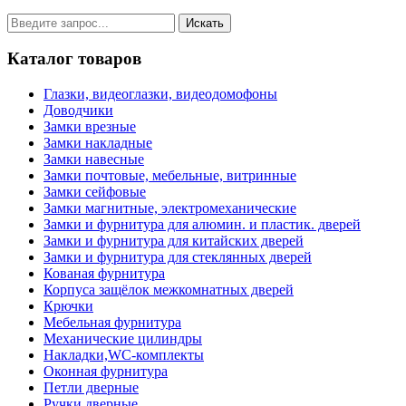
Каталог товаров
Глазки, видеоглазки, видеодомофоны
Доводчики
Замки врезные
Замки накладные
Замки навесные
Замки почтовые, мебельные, витринные
Замки сейфовые
Замки магнитные, электромеханические
Замки и фурнитура для алюмин. и пластик. дверей
Замки и фурнитура для китайских дверей
Замки и фурнитура для стеклянных дверей
Кованая фурнитура
Корпуса защёлок межкомнатных дверей
Крючки
Мебельная фурнитура
Механические цилиндры
Накладки,WC-комплекты
Оконная фурнитура
Петли дверные
Ручки дверные