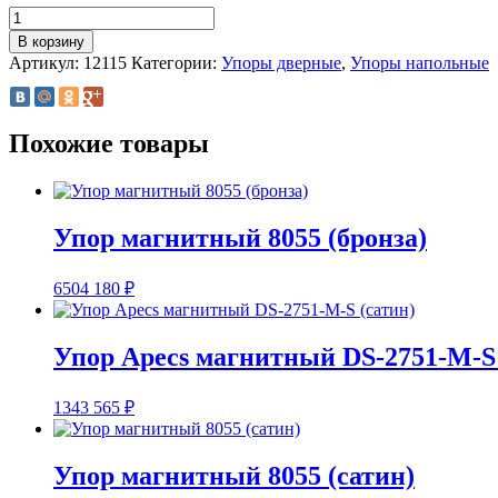
Количество
товара
В корзину
Упор
Артикул:
12115
Категории:
Упоры дверные
,
Упоры напольные
напольный
круглый
(Л)
г.
Похожие товары
Ростов
Упор магнитный 8055 (бронза)
6504
180
₽
Упор Apecs магнитный DS-2751-M-S 
1343
565
₽
Упор магнитный 8055 (сатин)