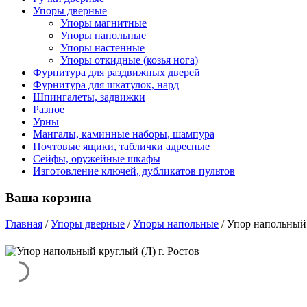
Упоры дверные
Упоры магнитные
Упоры напольные
Упоры настенные
Упоры откидные (козья нога)
Фурнитура для раздвижных дверей
Фурнитура для шкатулок, нард
Шпингалеты, задвижки
Разное
Урны
Мангалы, каминные наборы, шампура
Почтовые ящики, таблички адресные
Сейфы, оружейные шкафы
Изготовление ключей, дубликатов пультов
Ваша корзина
Главная
/
Упоры дверные
/
Упоры напольные
/
Упор напольный 