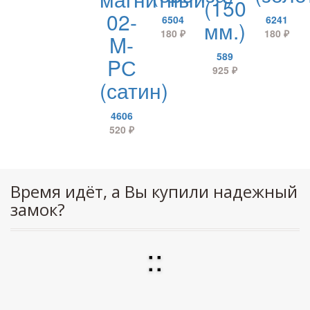
(150
02-
6504
6241
мм.)
180
₽
180
₽
M-
589
PС
925
₽
(сатин)
4606
520
₽
Время идёт, а Вы купили надежный
замок?
:
: