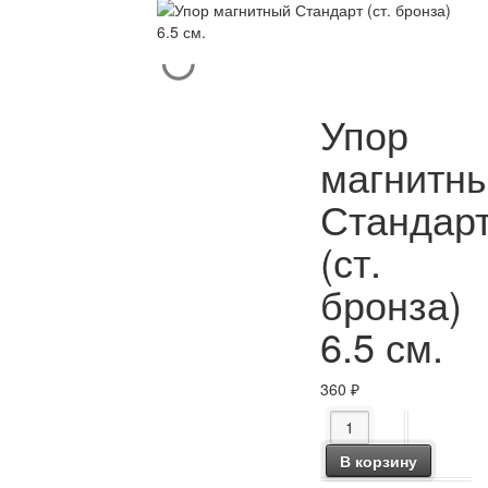
Упор
магнитн
Стандар
(ст.
бронза)
6.5 см.
360
₽
Количество товара Уп
В корзину