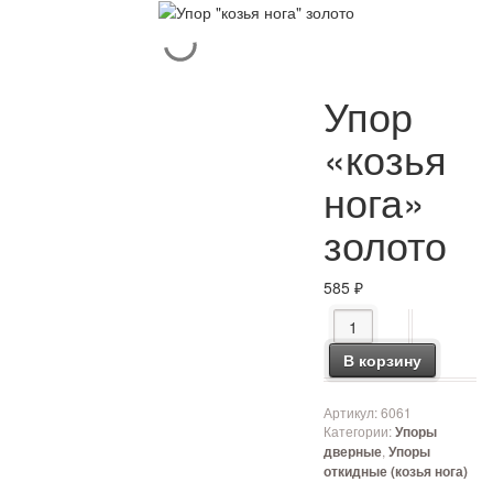
Упор
«козья
нога»
золото
585
₽
Количество товара Уп
В корзину
Артикул:
6061
Категории:
Упоры
,
дверные
Упоры
откидные (козья нога)