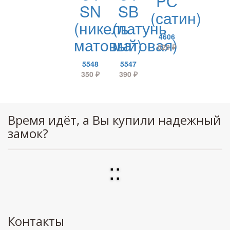
PС
SN
SB
(сатин)
(никель
(латунь
4606
матовый)
матовая)
520
₽
5548
5547
350
₽
390
₽
Время идёт, а Вы купили надежный
замок?
:
:
Контакты