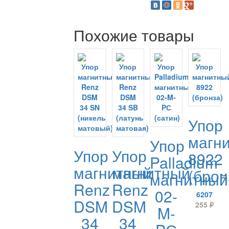
Похожие товары
Упор
магн
Упор
Упор
Упор
8922
Palladium
магнитный
магнитный
(брон
магнитный
Renz
Renz
02-
6207
DSM
DSM
255
₽
M-
34
34