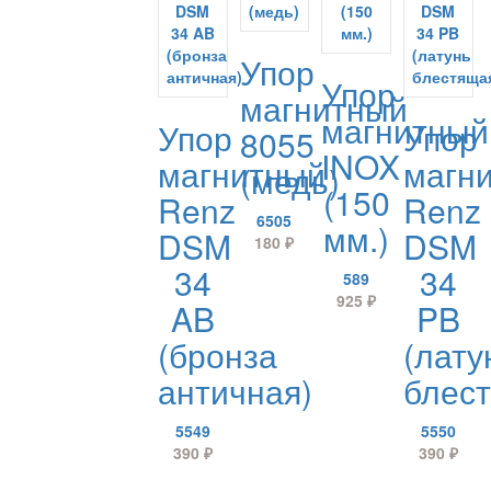
Упор
Упор
магнитный
магнитный
Упор
Упор
8055
INOX
магнитный
магн
(медь)
(150
Renz
Renz
6505
мм.)
DSM
DSM
180
₽
34
34
589
925
₽
AB
PB
(бронза
(лату
античная)
блес
5549
5550
390
₽
390
₽