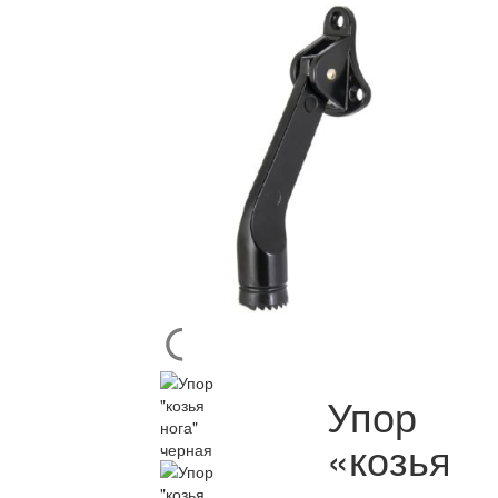
Упор
«козья