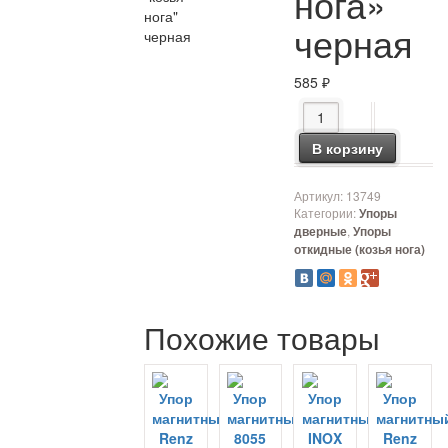
нога»
черная
585
₽
Количество товара Уп
В корзину
Артикул:
13749
Категории:
Упоры
,
дверные
Упоры
откидные (козья нога)
Похожие товары