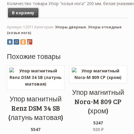
Количество товара Упор "козья нога" 200 мм. белая (нажим
В корзину
Артикул:
12071
Категории:
Упоры дверные
,
Упоры откидные
(козья нога)
Похожие товары
Упор магнитный
Упор магнитный
Nora-M 809 CP
Renz DSM 34 SB
(хром)
(латунь матовая)
5247
5547
920
₽