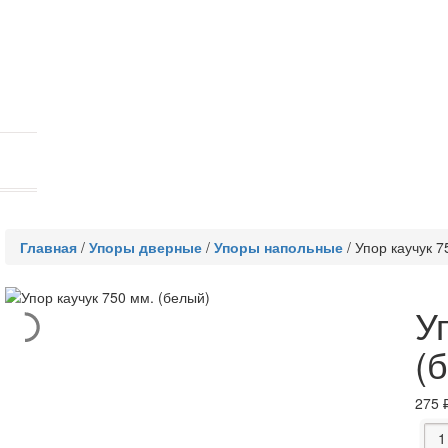
Главная
/
Упоры дверные
/
Упоры напольные
/
Упор каучук 7
У
(
275
Коли