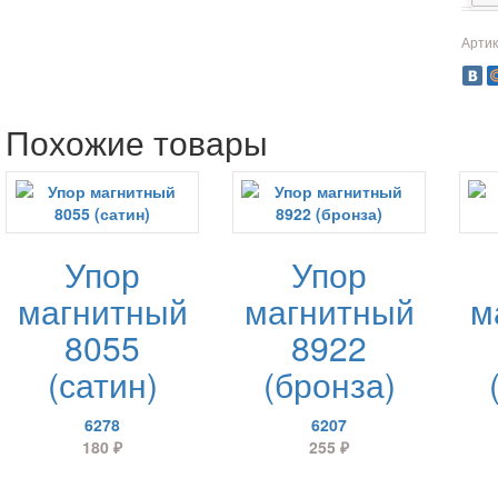
Артик
Похожие товары
Упор
Упор
магнитный
магнитный
м
8055
8922
(сатин)
(бронза)
6278
6207
180
₽
255
₽