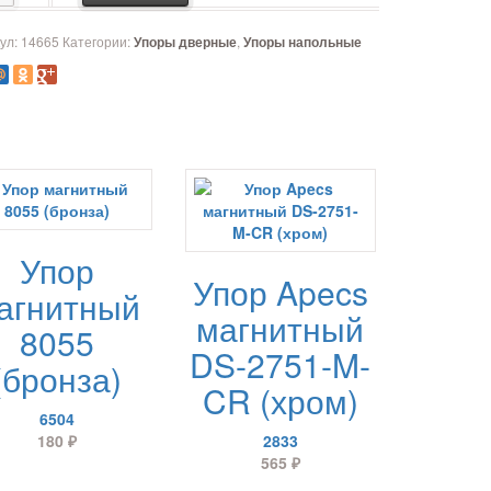
ул:
14665
Категории:
,
Упоры дверные
Упоры напольные
Упор
Упор Apecs
агнитный
магнитный
8055
DS-2751-M-
(бронза)
CR (хром)
6504
180
₽
2833
565
₽