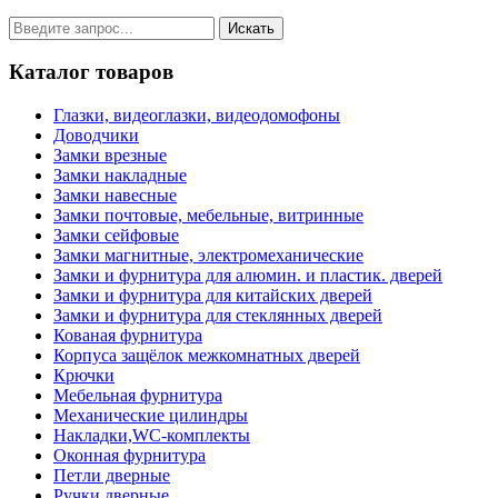
Каталог товаров
Глазки, видеоглазки, видеодомофоны
Доводчики
Замки врезные
Замки накладные
Замки навесные
Замки почтовые, мебельные, витринные
Замки сейфовые
Замки магнитные, электромеханические
Замки и фурнитура для алюмин. и пластик. дверей
Замки и фурнитура для китайских дверей
Замки и фурнитура для стеклянных дверей
Кованая фурнитура
Корпуса защёлок межкомнатных дверей
Крючки
Мебельная фурнитура
Механические цилиндры
Накладки,WC-комплекты
Оконная фурнитура
Петли дверные
Ручки дверные