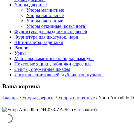
Упоры дверные
Упоры магнитные
Упоры напольные
Упоры настенные
Упоры откидные (козья нога)
Фурнитура для раздвижных дверей
Фурнитура для шкатулок, нард
Шпингалеты, задвижки
Разное
Урны
Мангалы, каминные наборы, шампура
Почтовые ящики, таблички адресные
Сейфы, оружейные шкафы
Изготовление ключей, дубликатов пультов
Ваша корзина
Главная
/
Упоры дверные
/
Упоры настенные
/
Упор Armadillo 