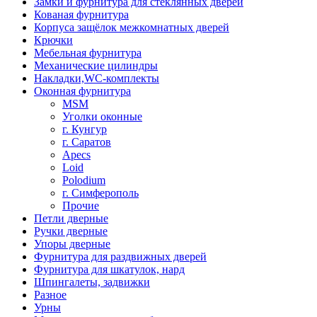
Замки и фурнитура для стеклянных дверей
Кованая фурнитура
Корпуса защёлок межкомнатных дверей
Крючки
Мебельная фурнитура
Механические цилиндры
Накладки,WC-комплекты
Оконная фурнитура
MSM
Уголки оконные
г. Кунгур
г. Саратов
Apecs
Loid
Polodium
г. Симферополь
Прочие
Петли дверные
Ручки дверные
Упоры дверные
Фурнитура для раздвижных дверей
Фурнитура для шкатулок, нард
Шпингалеты, задвижки
Разное
Урны