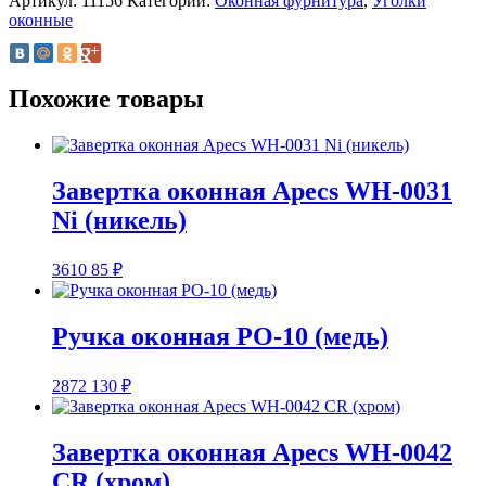
Артикул:
11156
Категории:
Оконная фурнитура
,
Уголки
оконные
Похожие товары
Завертка оконная Apecs WH-0031
Ni (никель)
3610
85
₽
Ручка оконная РО-10 (медь)
2872
130
₽
Завертка оконная Apecs WH-0042
CR (хром)