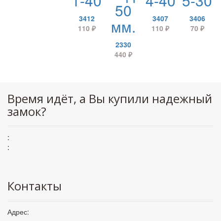
1-40
4-40
5-30
50
3412
3407
3406
мм.
110
₽
110
₽
70
₽
2330
440
₽
Время идёт, а Вы купили надежный
замок?
:
:
Контакты
Адрес: