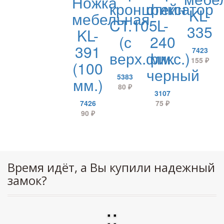
Ножка
кронштейн
фиксатор
KL-
мебельная
CT.105
L-
335
KL-
(с
240
391
7423
верх.фикс.)
мм.
155
₽
(100
черный
5383
мм.)
80
₽
3107
7426
75
₽
90
₽
Время идёт, а Вы купили надежный
замок?
:
: