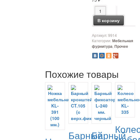
Количество товара То
В корзину
Артикул:
9914
Категории:
Мебельная
,
фурнитура
Прочее
Похожие товары
Коле
Барный
Барный
мебе