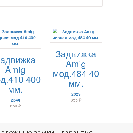
Задвижка
Задвижка
Amig
Amig
мод.484 40
д.410 400
мм.
мм.
2329
2344
355
₽
650
₽
адежные замки – гарантия