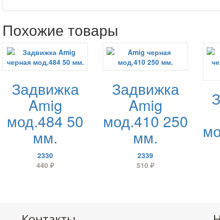
Похожие товары
Задвижка
Задвижка
Amig
Amig
мод.484 50
мод.410 250
мо
мм.
мм.
2330
2339
440
₽
510
₽
Контакты
Н