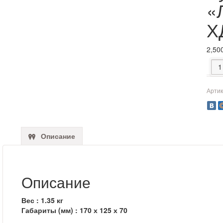
«
Х
2,50
Коли
Артик
Описание
Описание
Вес :
1.35
кг
Габариты (мм) :
170 х 125 х 70