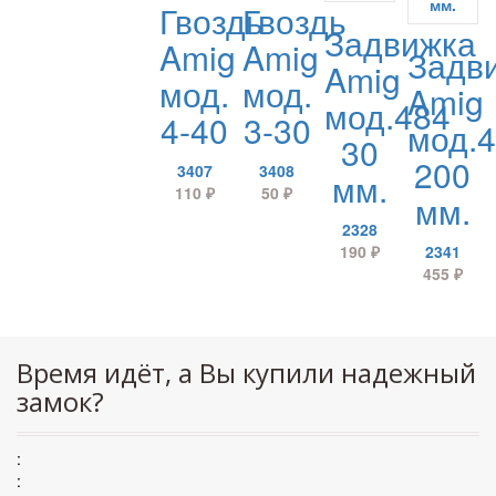
Гвоздь
Гвоздь
Задвижка
Amig
Amig
Задв
Amig
мод.
мод.
Amig
мод.484
4-40
3-30
мод.
30
200
3407
3408
мм.
110
₽
50
₽
мм.
2328
190
₽
2341
455
₽
Время идёт, а Вы купили надежный
замок?
:
: