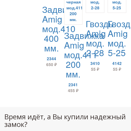
Задвижка
Amig
Гвоздь
Гвозд
мод.410
Amig
Amig
Задвижка
400
мод.
мод.
Amig
мм.
2-28
5-25
мод.411
2344
200
3410
4142
650
₽
55
₽
55
₽
мм.
2341
455
₽
Время идёт, а Вы купили надежный
замок?