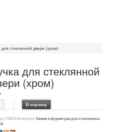
 для стеклянной двери (хром)
учка для стеклянной
вери (хром)
₽
чество товара Ручка для стеклянной двери (хром)
В корзину
ул:
13879
Категория:
Замки и фурнитура для стеклянных
ей