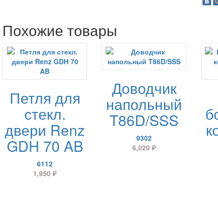
Похожие товары
Доводчик
Петля для
напольный
стекл.
б
T86D/SSS
двери Renz
к
9302
GDH 70 AB
6,020
₽
6112
1,950
₽