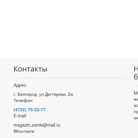
Контакты
Н
б
Адрес:
М
г. Белгород, ул.Дегтярева, 2а
и
Телефон:
а
(4722) 75-22-77
п
E-mail:
ш
magazin.zamki@mail.ru
ВКонтакте: