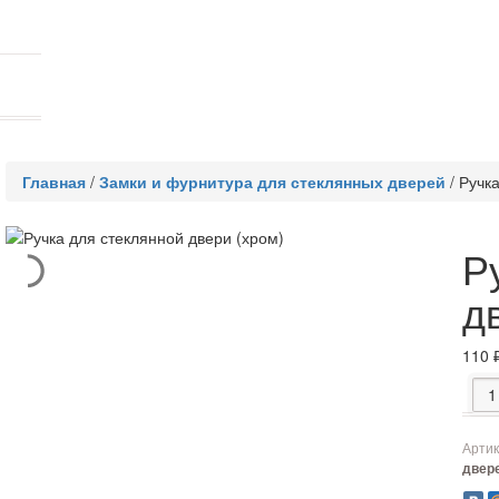
Главная
/
Замки и фурнитура для стеклянных дверей
/
Ручка
Р
д
110
Коли
Артик
двер