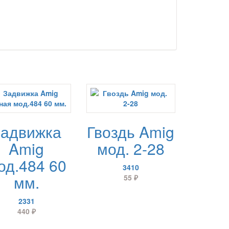
Задвижка
Гвоздь Amig
Amig
мод. 2-28
од.484 60
3410
мм.
55
₽
2331
440
₽