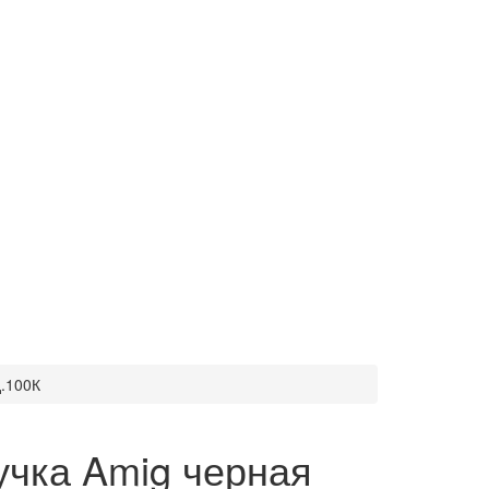
д.100К
учка Amig черная