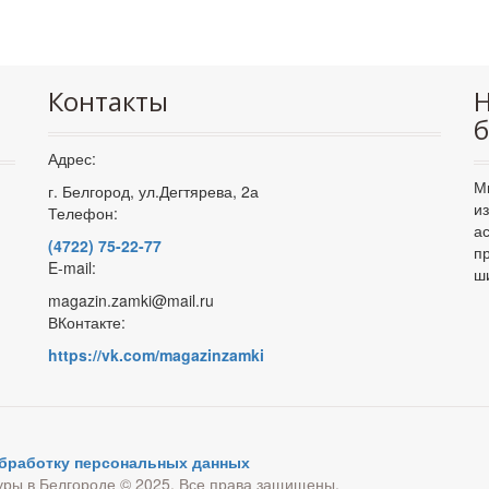
Контакты
Н
б
Адрес:
М
г. Белгород, ул.Дегтярева, 2а
и
Телефон:
а
(4722) 75-22-77
п
E-mail:
ш
magazin.zamki@mail.ru
ВКонтакте:
https://vk.com/magazinzamki
обработку персональных данных
уры в Белгороде © 2025. Все права защищены.